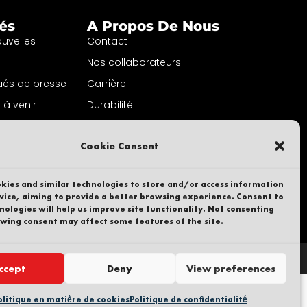
tés
A Propos De Nous
ouvelles
Contact
Nos collaborateurs
és de presse
Carrière
à venir
Durabilité
a lettre
Dénonciateur
on
Cookie Consent
Politique de confidentialité
Une partie de
kies and similar technologies to store and/or access information
vice, aiming to provide a better browsing experience. Consent to
nologies will help us improve site functionality. Not consenting
wing consent may affect some features of the site.
ccept
Deny
View preferences
olitique en matière de cookies
Politique de confidentialité