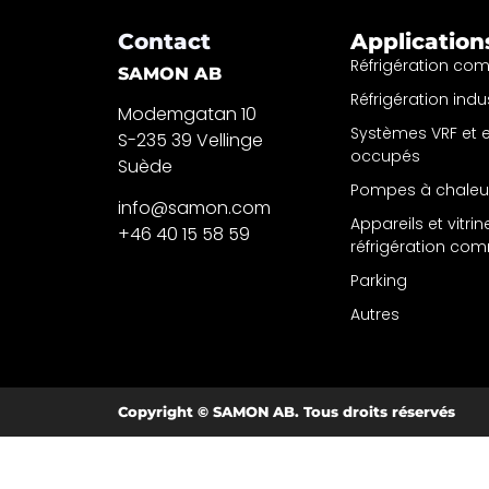
Contact
Application
Réfrigération co
SAMON AB
Réfrigération indus
Modemgatan 10
Systèmes VRF et
S-235 39 Vellinge
occupés
Suède
Pompes à chaleu
info@samon.com
Appareils et vitri
+46 40 15 58 59
réfrigération co
Parking
Autres
Copyright © SAMON AB. Tous droits réservés