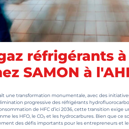
gaz réfrigérants à
gnez SAMON à l'A
aît une transformation monumentale, avec des initiatives 
limination progressive des réfrigérants hydrofluorocarbon
onsommation de HFC d’ici 2036, cette transition exige un
e les HFO, le CO₂ et les hydrocarbures. Bien que ce soit
ment des défis importants pour les entrepreneurs et le