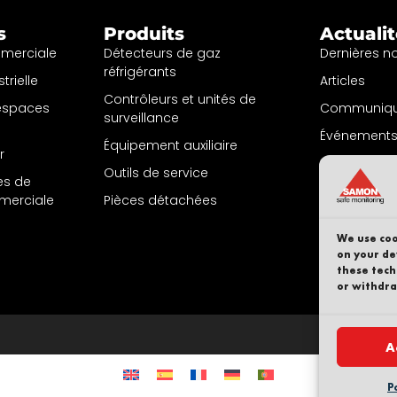
s
Produits
Actuali
mmerciale
Détecteurs de gaz
Dernières n
réfrigérants
trielle
Articles
Contrôleurs et unités de
 espaces
Communiqu
surveillance
Événements 
Équipement auxiliaire
r
S'inscrire à l
Outils de service
nes de
d'informati
mmerciale
Pièces détachées
We use coo
on your de
these tech
or withdra
A
P