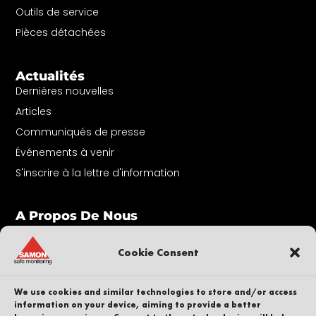
Outils de service
Pièces détachées
Actualités
Dernières nouvelles
Articles
Communiqués de presse
Événements à venir
S'inscrire à la lettre d'information
A Propos De Nous
Contact
Nos collaborateurs
Cookie Consent
Carrière
Durabilité
We use cookies and similar technologies to store and/or access
information on your device, aiming to provide a better
Dénonciateur