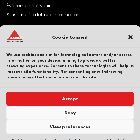
Événements à venir
S'inscrire à la lettre d'information
A Propos De Nous
Cookie Consent
Contact
Nos collaborateurs
We use cookies and similar technologies to store and/or access
Carrière
information on your device, aiming to provide a better
browsing experience. Consent to these technologies will help us
Durabilité
improve site functionality. Not consenting or withdrawing
Dénonciateur
consent may affect some features of the site.
Politique de confidentialité
Une partie de
Accept
Deny
View preferences
Copyright © SAMON AB. Tous droits réservés