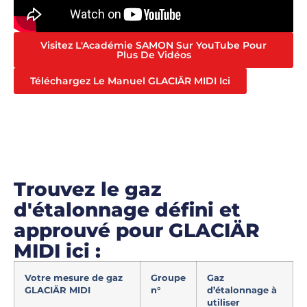
Visitez L'Académie SAMON Sur YouTube Pour
Plus De Vidéos
Téléchargez Le Manuel GLACIÄR MIDI Ici
Trouvez le gaz
d'étalonnage défini et
approuvé pour GLACIÄR
MIDI ici :
Votre mesure de gaz
Groupe
Gaz
GLACIÄR MIDI
n°
d’étalonnage à
utiliser