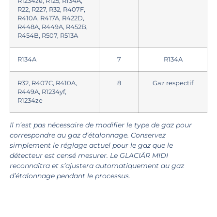
R1234ze, R125, R134A,
R22, R227, R32, R407F,
R410A, R417A, R422D,
R448A, R449A, R452B,
R454B, R507, R513A
R134A
7
R134A
R32, R407C, R410A,
8
Gaz respectif
R449A, R1234yf,
R1234ze
Il n’est pas nécessaire de modifier le type de gaz pour
correspondre au gaz d’étalonnage. Conservez
simplement le réglage actuel pour le gaz que le
détecteur est censé mesurer. Le GLACIÄR MIDI
reconnaîtra et s’ajustera automatiquement au gaz
d’étalonnage pendant le processus.