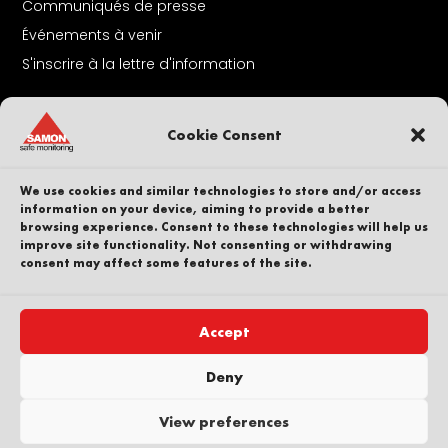
Communiqués de presse
Événements à venir
S'inscrire à la lettre d'information
A Propos De Nous
Cookie Consent
Contact
Nos collaborateurs
We use cookies and similar technologies to store and/or access
Carrière
information on your device, aiming to provide a better
browsing experience. Consent to these technologies will help us
Durabilité
improve site functionality. Not consenting or withdrawing
Dénonciateur
consent may affect some features of the site.
Politique de confidentialité
Une partie de
Accept
Deny
View preferences
Copyright © SAMON AB. Tous droits réservés