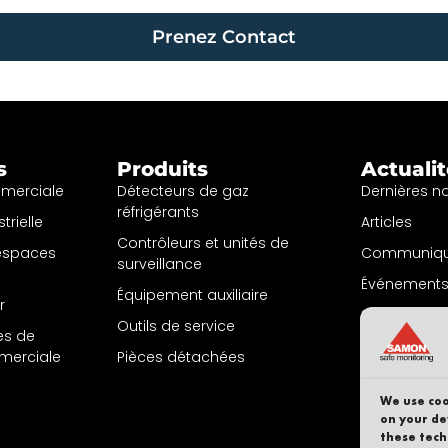
Prenez Contact
s
Produits
Actuali
mmerciale
Détecteurs de gaz
Dernières n
réfrigérants
trielle
Articles
Contrôleurs et unités de
 espaces
Communiqu
surveillance
Événements 
Équipement auxiliaire
r
S'inscrire à l
Outils de service
nes de
d'informati
mmerciale
Pièces détachées
We use coo
on your de
these tech