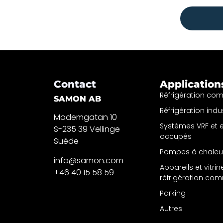
Contact
Application
Réfrigération co
SAMON AB
Réfrigération indus
Modemgatan 10
Systèmes VRF et
S-235 39 Vellinge
occupés
Suède
Pompes à chaleu
info@samon.com
Appareils et vitri
+46 40 15 58 59
réfrigération co
Parking
Autres