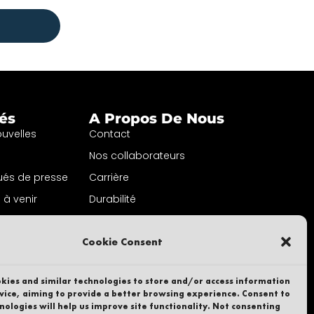
tés
A Propos De Nous
ouvelles
Contact
Nos collaborateurs
és de presse
Carrière
à venir
Durabilité
a lettre
Dénonciateur
on
Cookie Consent
Politique de confidentialité
Une partie de
kies and similar technologies to store and/or access information
vice, aiming to provide a better browsing experience. Consent to
nologies will help us improve site functionality. Not consenting