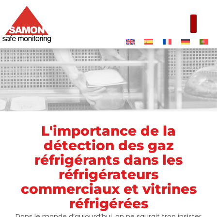
L'importance de la
Réfrigérateurs
détection des gaz
commerciaux et
réfrigérants dans les
vitrines
réfrigérateurs
réfrigérées
commerciaux et vitrines
réfrigérées
Dans le monde d’aujourd’hui, on ne saurait trop insister