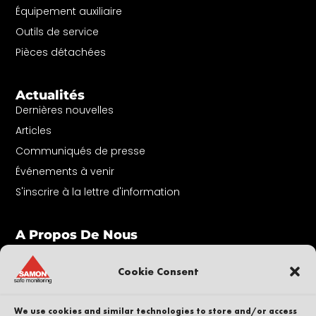
Équipement auxiliaire
Outils de service
Pièces détachées
Actualités
Dernières nouvelles
Articles
Communiqués de presse
Événements à venir
S'inscrire à la lettre d'information
A Propos De Nous
Contact
Nos collaborateurs
Cookie Consent
Carrière
Durabilité
We use cookies and similar technologies to store and/or access