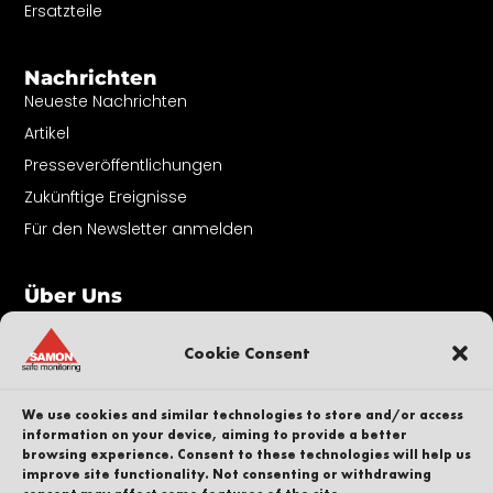
Ersatzteile
Nachrichten
Neueste Nachrichten
Artikel
Presseveröffentlichungen
Zukünftige Ereignisse
Für den Newsletter anmelden
Über Uns
Kontakt
Unser Volk
Cookie Consent
Karriere
Nachhaltigkeit
We use cookies and similar technologies to store and/or access
information on your device, aiming to provide a better
Whistleblower
browsing experience. Consent to these technologies will help us
improve site functionality. Not consenting or withdrawing
Datenschutzbestimmungen