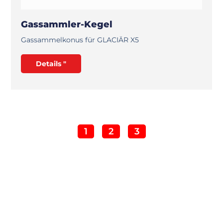
Gassammler-Kegel
Gassammelkonus für GLACIÄR X5
Details "
1
2
3
Möchten Sie mehr erfahren?
Füllen Sie das Formular aus und wir werden uns mit Ihnen in
Verbindung setzen!