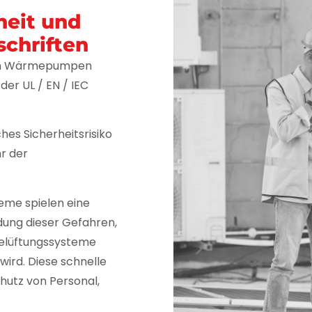
heit und
schriften
 in Wärmepumpen
der UL / EN / IEC
hes Sicherheitsrisiko
r der
eme spielen eine
dung dieser Gefahren,
Belüftungssysteme
wird. Diese schnelle
hutz von Personal,