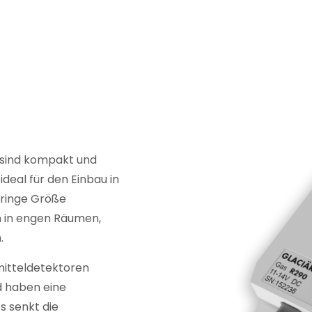
 sind kompakt und
deal für den Einbau in
ringe Größe
on in engen Räumen,
.
itteldetektoren
d haben eine
s senkt die