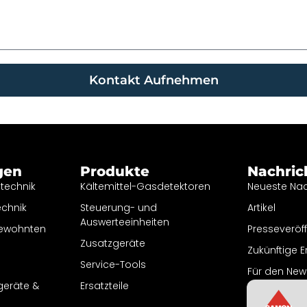
Kontakt Aufnehmen
gen
Produkte
Nachric
etechnik
Kältemittel-Gasdetektoren
Neueste Nac
echnik
Steuerung- und
Artikel
Auswerteeinheiten
bewohnten
Presseveröf
Zusatzgeräte
Zukünftige E
Service-Tools
Für den New
geräte &
Ersatzteile