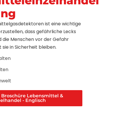
tteleinzelhandel
ung
ittelgasdetektoren ist eine wichtige
zustellen, dass gefährliche Lecks
nd die Menschen vor der Gefahr
sie in Sicherheit bleiben.
alten
lten
mwelt
Broschüre Lebensmittel &
elhandel - Englisch