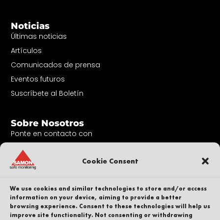
Noticias
Últimas noticias
Artículos
Comunicados de prensa
Eventos futuros
Suscríbete al Boletín
Sobre Nosotros
Ponte en contacto con
Nuestra gente
Cookie Consent
Carrera profesional
Sostenibilidad
We use cookies and similar technologies to store and/or access
Denunciante
information on your device, aiming to provide a better
Política de privacidad
browsing experience. Consent to these technologies will help us
improve site functionality. Not consenting or withdrawing
Parte de