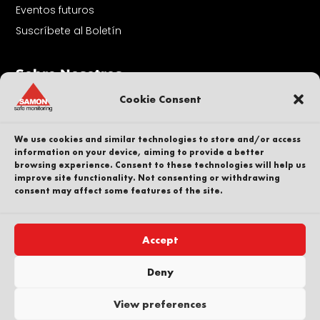
Eventos futuros
Suscríbete al Boletín
Sobre Nosotros
Ponte en contacto con
Cookie Consent
Nuestra gente
Carrera profesional
We use cookies and similar technologies to store and/or access
Sostenibilidad
information on your device, aiming to provide a better
browsing experience. Consent to these technologies will help us
Denunciante
improve site functionality. Not consenting or withdrawing
consent may affect some features of the site.
Política de privacidad
Parte de
Accept
Deny
Copyright © SAMON AB. Todos los derechos
View preferences
reservados