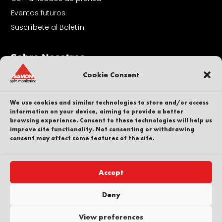
Eventos futuros
Suscríbete al Boletín
Sobre Nosotros
Ponte en contacto con
Cookie Consent
Nuestra gente
Carrera profesional
We use cookies and similar technologies to store and/or access
Sostenibilidad
information on your device, aiming to provide a better
browsing experience. Consent to these technologies will help us
Denunciante
improve site functionality. Not consenting or withdrawing
consent may affect some features of the site.
Política de privacidad
Parte de
Accept
Deny
Copyright © SAMON AB. Todos los derechos
View preferences
reservados