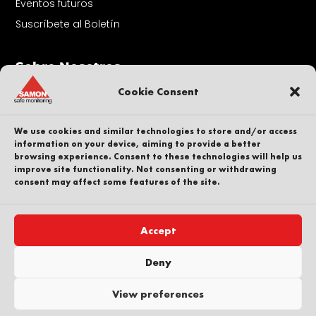
Eventos futuros
Suscríbete al Boletín
Sobre Nosotros
Ponte en contacto con
Cookie Consent
Nuestra gente
Carrera profesional
We use cookies and similar technologies to store and/or access
Sostenibilidad
information on your device, aiming to provide a better
browsing experience. Consent to these technologies will help us
Denunciante
improve site functionality. Not consenting or withdrawing
consent may affect some features of the site.
Política de privacidad
Parte de
Accept
Deny
Copyright © SAMON AB. Todos los derechos
View preferences
reservados