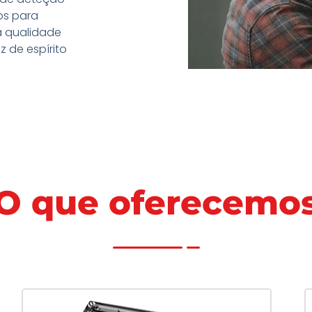
os para
a qualidade
 de espírito
O que oferecemo