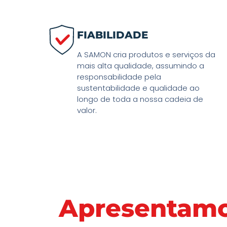
GLACIÄR 
FIABILIDADE
A SAMON cria produtos e serviços da
O Nosso Principal Detetor De Gás
mais alta qualidade, assumindo a
Configuração Fácil Com A Nossa 
responsabilidade pela
sustentabilidade e qualidade ao
Para IOS E Android.
longo de toda a nossa cadeia de
valor.
Lê Mais
Apresentamo