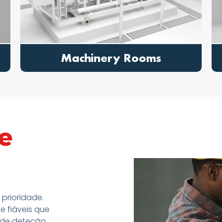
HVAC
e
prioridade.
e fiáveis que
 de deteção