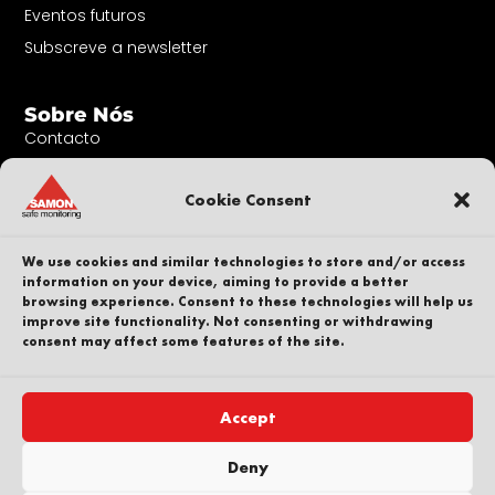
Eventos futuros
Subscreve a newsletter
Sobre Nós
Contacto
A nossa equipa
Cookie Consent
Carreira
Sustentabilidade
We use cookies and similar technologies to store and/or access
Denunciante
information on your device, aiming to provide a better
Política de privacidade
browsing experience. Consent to these technologies will help us
improve site functionality. Not consenting or withdrawing
Parte de
consent may affect some features of the site.
Accept
Direitos de autor © SAMON AB. Todos os direitos
Deny
reservados