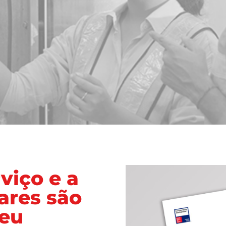
viço e a
ares são
teu