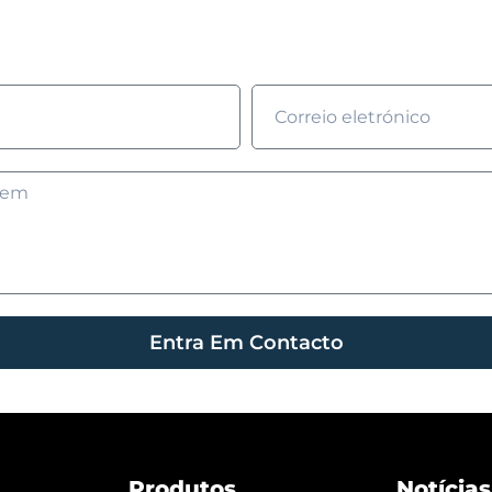
enche o formulário e nós entraremos em contacto cont
Entra Em Contacto
Produtos
Notícias