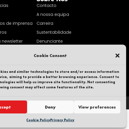
cias
Contacto
A nossa equipa
s de imprensa
Carreira
uros
Sustentabilidade
 newsletter
Denunciante
Política de privacidade
Cookie Consent
Parte de
kies and similar technologies to store and/or access information
vice, aiming to provide a better browsing experience. Consent to
nologies will help us improve site functionality. Not consenting
wing consent may affect some features of the site.
ccept
Deny
View preferences
Cookie Policy
Privacy Policy