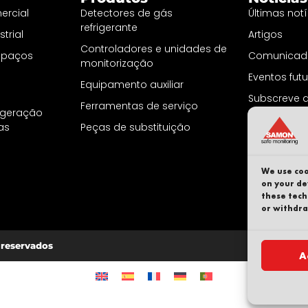
ercial
Detectores de gás
Últimas notí
refrigerante
trial
Artigos
Controladores e unidades de
espaços
Comunicado
monitorização
Eventos fut
Equipamento auxiliar
Subscreve a
Ferramentas de serviço
rigeração
nas
Peças de substituição
We use coo
on your de
these tech
or withdra
 reservados
A