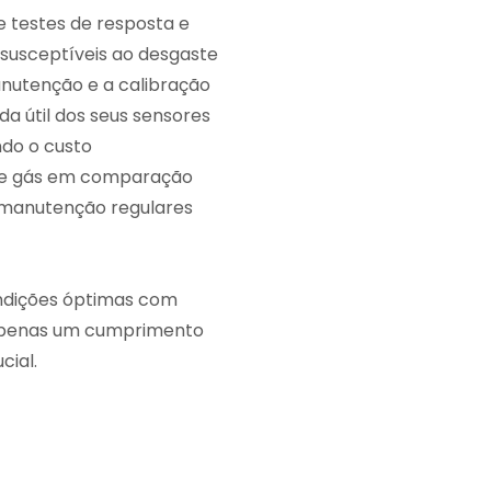
e testes de resposta e
susceptíveis ao desgaste
anutenção e a calibração
a útil dos seus sensores
ndo o custo
 de gás em comparação
a manutenção regulares
ndições óptimas com
é apenas um cumprimento
cial.