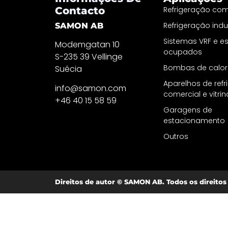
Contacto
Refrigeração com
Refrigeração indus
SAMON AB
Sistemas VRF e 
Modemgatan 10
ocupados
S-235 39 Vellinge
Bombas de calor
Suécia
Aparelhos de ref
info@samon.com
comercial e vitri
+46 40 15 58 59
Garagens de
estacionamento
Outros
Direitos de autor © SAMON AB. Todos os direitos