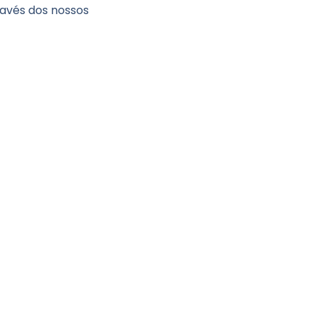
ravés dos nossos
ostarias de saber mai