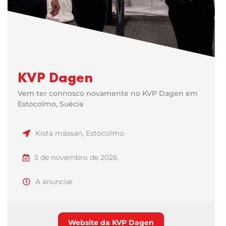
KVP Dagen
Vem ter connosco novamente no KVP Dagen em
Estocolmo, Suécia
Kista mässan, Estocolmo
5 de novembro de 2026
A anunciar
Website da KVP Dagen