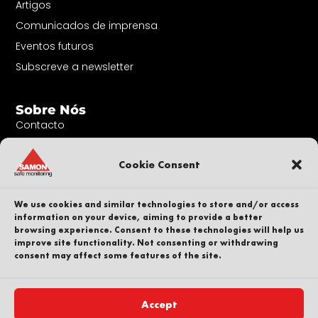
Artigos
Comunicados de imprensa
Eventos futuros
Subscreve a newsletter
Sobre Nós
Contacto
A nossa equipa
Cookie Consent
Carreira
Sustentabilidade
We use cookies and similar technologies to store and/or access
Denunciante
information on your device, aiming to provide a better
Política de privacidade
browsing experience. Consent to these technologies will help us
improve site functionality. Not consenting or withdrawing
Parte de
consent may affect some features of the site.
Accept