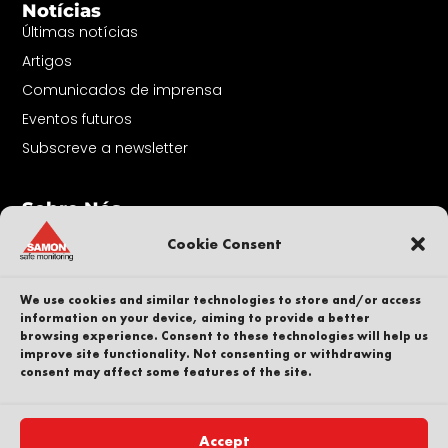
Notícias
Últimas notícias
Artigos
Comunicados de imprensa
Eventos futuros
Subscreve a newsletter
Sobre Nós
Contacto
Cookie Consent
A nossa equipa
Carreira
We use cookies and similar technologies to store and/or access
Sustentabilidade
information on your device, aiming to provide a better
browsing experience. Consent to these technologies will help us
Denunciante
improve site functionality. Not consenting or withdrawing
consent may affect some features of the site.
Política de privacidade
Parte de
Accept