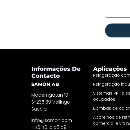
Informações De
Aplicações
Contacto
Refrigeração com
Refrigeração indus
SAMON AB
Sistemas VRF e 
Modemgatan 10
ocupados
S-235 39 Vellinge
Bombas de calor
Suécia
Aparelhos de ref
info@samon.com
comercial e vitri
+46 40 15 58 59