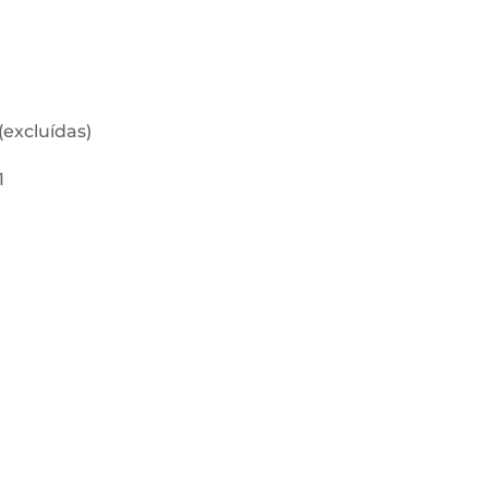
(excluídas)
1