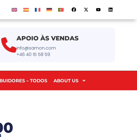
APOIO ÀS VENDAS
info@samon.com
+46 40 15 58 59
IBUIDORES – TODOS
ABOUT US
00
a