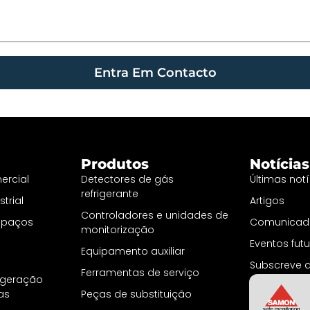
Entra Em Contacto
Produtos
Notícias
ercial
Detectores de gás
Últimas notí
refrigerante
trial
Artigos
Controladores e unidades de
espaços
Comunicado
monitorização
Eventos fut
Equipamento auxiliar
Subscreve a
Ferramentas de serviço
rigeração
nas
Peças de substituição