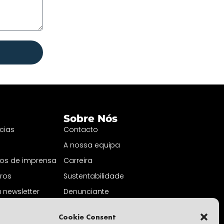
Sobre Nós
cias
Contacto
A nossa equipa
s de imprensa
Carreira
uros
Sustentabilidade
 newsletter
Denunciante
Política de privacidade
Cookie Consent
Parte de