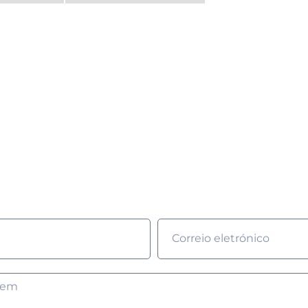
ostarias de saber mai
enche o formulário e nós entraremos em contacto cont