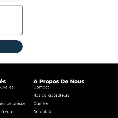
tés
A Propos De Nous
ouvelles
Contact
Nos collaborateurs
és de presse
Carrière
à venir
Durabilité