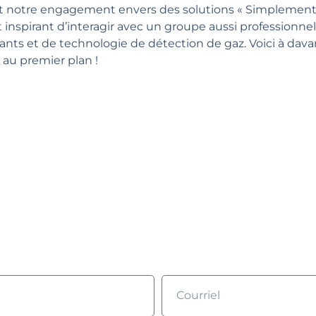
notre engagement envers des solutions « Simplement F
nt inspirant d’interagir avec un groupe aussi professionn
rants et de technologie de détection de gaz. Voici à dav
é au premier plan !
 souhaitez en savoir p
plissez le formulaire et nous prendrons contact avec vo