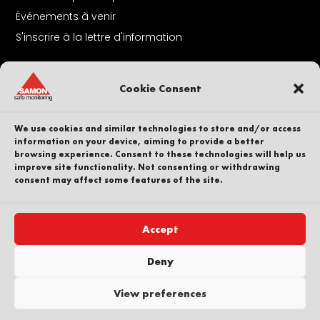
Événements à venir
S'inscrire à la lettre d'information
A Propos De Nous
Cookie Consent
Contact
Nos collaborateurs
We use cookies and similar technologies to store and/or access
Carrière
information on your device, aiming to provide a better
browsing experience. Consent to these technologies will help us
Durabilité
improve site functionality. Not consenting or withdrawing
Dénonciateur
consent may affect some features of the site.
Politique de confidentialité
Une partie de
Accept
Deny
View preferences
Copyright © SAMON AB. Tous droits réservés