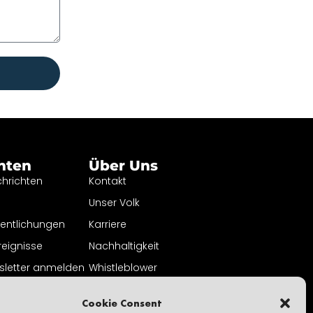
hten
Über Uns
hrichten
Kontakt
Unser Volk
fentlichungen
Karriere
reignisse
Nachhaltigkeit
sletter anmelden
Whistleblower
Datenschutzbestimmungen
Cookie Consent
Teil von