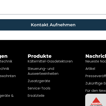
Kontakt Aufnehmen
gen
Produkte
Nachric
etechnik
Kältemittel-Gasdetektoren
Neueste Nac
echnik
Steuerung- und
Artikel
Auswerteeinheiten
bewohnten
Presseveröf
Zusatzgeräte
Zukünftige E
Service-Tools
Für den New
geräte &
Ersatzteile