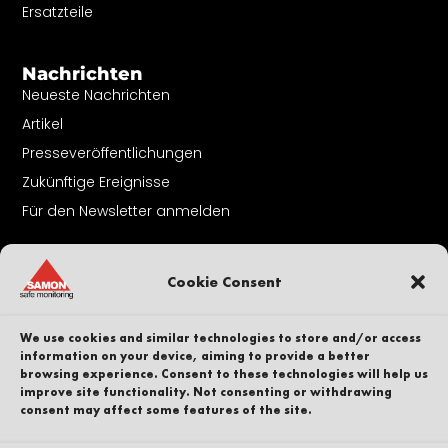
Ersatzteile
Nachrichten
Neueste Nachrichten
Artikel
Presseveröffentlichungen
Zukünftige Ereignisse
Für den Newsletter anmelden
Über Uns
Cookie Consent
Kontakt
Unser Volk
We use cookies and similar technologies to store and/or access
Karriere
information on your device, aiming to provide a better
browsing experience. Consent to these technologies will help us
Nachhaltigkeit
improve site functionality. Not consenting or withdrawing
Whistleblower
consent may affect some features of the site.
Datenschutzbestimmungen