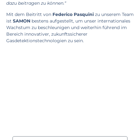
dazu beitragen zu können.“
Mit dem Beitritt von
Federico Pasquini
zu unserem Team
ist
SAMON
bestens aufgestellt, um unser internationales
Wachstum zu beschleunigen und weiterhin führend im
Bereich innovativer, zukunftssicherer
Gasdetektionstechnologien zu sein.
Möchten Sie mehr erfahren?
Füllen Sie das Formular aus und wir werden uns mit Ihnen in
Verbindung setzen!