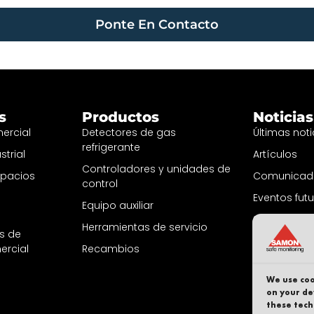
Ponte En Contacto
s
Productos
Noticias
ercial
Detectores de gas
Últimas noti
refrigerante
strial
Artículos
Controladores y unidades de
spacios
Comunicado
control
Eventos fut
Equipo auxiliar
Suscríbete a
Herramientas de servicio
as de
ercial
Recambios
We use coo
on your de
these tech