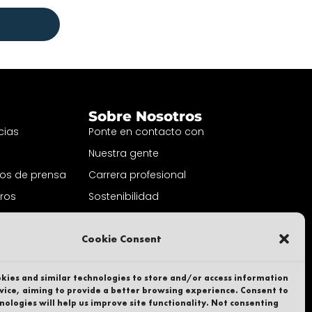
Sobre Nosotros
cias
Ponte en contacto con
Nuestra gente
s de prensa
Carrera profesional
uros
Sostenibilidad
l Boletín
Denunciante
Cookie Consent
Política de privacidad
Parte de
kies and similar technologies to store and/or access information
vice, aiming to provide a better browsing experience. Consent to
nologies will help us improve site functionality. Not consenting