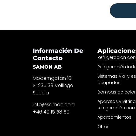
Información De
Aplicacione
Contacto
Refrigeración com
Refrigeración indu
SAMON AB
Sistemas VRF y e
Modemgatan 10
ocupados
S-235 39 Vellinge
Bombas de calor
Suecia
Aparatos y vitrin
info@samon.com
refrigeración com
+46 40 15 58 59
Aparcamientos
Otros