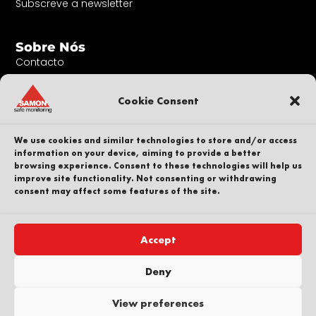
Subscreve a newsletter
Sobre Nós
Contacto
A nossa equipa
Cookie Consent
Carreira
Sustentabilidade
We use cookies and similar technologies to store and/or access
Denunciante
information on your device, aiming to provide a better
Política de privacidade
browsing experience. Consent to these technologies will help us
improve site functionality. Not consenting or withdrawing
Parte de
consent may affect some features of the site.
Accept
Direitos de autor © SAMON AB. Todos os direitos
Deny
reservados
View preferences