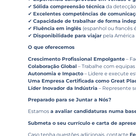
✔
Sólida compreensão técnica
da detecção 
✔
Excelentes competências de comunicaç
✔
Capacidade de trabalhar de forma inde
✔
Fluência em inglês
(espanhol ou francês é
✔
Disponibilidade para viajar
pela América 
O que oferecemos
Crescimento Profissional Empolgante
– Fa
Colaboração Global
– Trabalhe com equipas
Autonomia e Impacto
– Lidere e execute e
Uma Empresa Certificada como Great Pla
Líder Inovador da Indústria
– Represente so
Preparado para se Juntar a Nós?
Estamos
a avaliar candidaturas numa bas
Submeta o seu currículo e carta de apres
Caso tenha questões adicionais, contacte
Fe