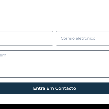
ostarias de saber mai
enche o formulário e nós entraremos em contacto cont
Entra Em Contacto