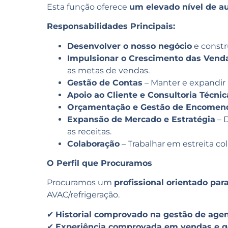
Esta função oferece
um elevado nível de a
Responsabilidades Principais:
Desenvolver o nosso negócio
e constr
Impulsionar o Crescimento das Vend
as metas de vendas.
Gestão de Contas
– Manter e expandir r
Apoio ao Cliente e Consultoria Técnic
Orçamentação e Gestão de Encomen
Expansão de Mercado e Estratégia
– 
as receitas.
Colaboração
– Trabalhar em estreita co
O Perfil que Procuramos
Procuramos um
profissional orientado par
AVAC/refrigeração.
✔
Historial comprovado na gestão de agen
✔
Experiência comprovada em vendas e g