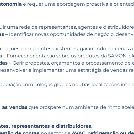
utonomia
e requer uma abordagem proactiva e orientada
uir uma rede de representantes, agentes e distribuidore
as
– Identificar novas oportunidades de negócio, desenvo
elações com clientes existentes, garantindo parcerias a 
a
– Fornecer orientação sobre os produtos da SAMON, of
das
– Gerir propostas, orçamentos e processamento de 
Desenvolver e implementar uma estratégia de vendas re
laboração com colegas globais noutras localizações inter
a as vendas
que prospere num ambiente de ritmo acelera
tes, representantes e distribuidores
.
estão de contas
no sector de
AVAC, refrigeração ou d