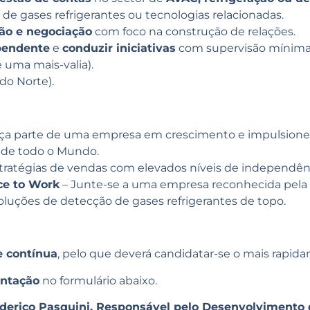
de gases refrigerantes ou tecnologias relacionadas.
ão e negociação
com foco na construção de relações.
pendente
e
conduzir iniciativas
com supervisão mínima
 uma mais-valia).
do Norte).
ça parte de uma empresa em crescimento e impulsion
 de todo o Mundo.
stratégias de vendas com elevados níveis de independên
ce to Work
– Junte-se a uma empresa reconhecida pela s
luções de detecção de gases refrigerantes de topo.
e contínua
, pelo que deverá candidatar-se o mais rapida
entação
no formulário abaixo.
derico Pasquini, Responsável pelo Desenvolvimento 